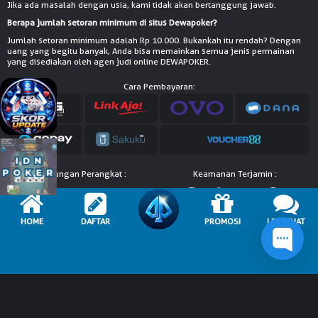
Jika ada masalah dengan usia, kami tidak akan bertanggung jawab.
Berapa jumlah setoran minimum di situs Dewapoker?
Jumlah setoran minimum adalah Rp 10.000. Bukankah itu rendah? Dengan
uang yang begitu banyak, Anda bisa memainkan semua jenis permainan
yang disediakan oleh agen judi online DEWAPOKER.
Cara Pembayaran:
Dukungan Perangkat :
Keamanan Terjamin :
HOME
DAFTAR
PROMOSI
LIVE CHAT
© Copyright 2026 dwpksuperhot.online - All right reserved | 18+